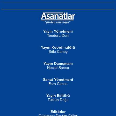
NURAN KÖSE BAYDAR
Neva Selçuk
Gün Güzeli...
Ben Deniz Değilim ki...
Yayın Yönetmeni
Teodora Doni
Yayın Koordinatörü
Sıtkı Caney
Yayın Danışmanı
MUSTAFA ORAL
Ahmet Aydın
Necati Sarıca
Şiir, Siyaseti Kaldırmıyor Tanpınar...
Helin...
Sanat Yönetmeni
Esra Cansu
Yayın Editörü
Tutkun Doğu
Editörler
İSMAİL OKUTAN
Gülümser Devrim Güler