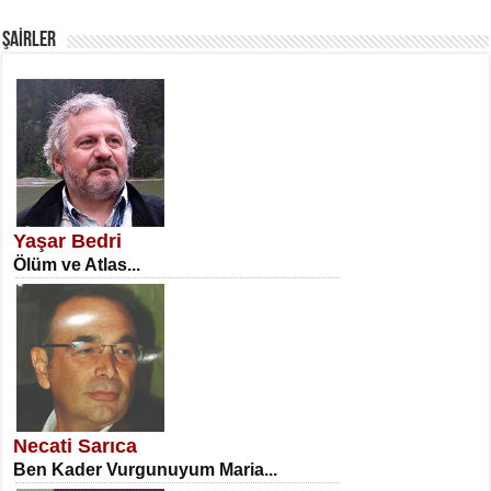
Fanatizm Çıkmazı...
ŞAİRLER
SATILMIŞ ÜMİT ÇETİNKAYA
Erkenlik...
Yaşar Bedri
Ölüm ve Atlas...
NECLA DİLEK ARSLAN
Öğretmenler Günü Mahkemesi...
Necati Sarıca
Ben Kader Vurgunuyum Maria...