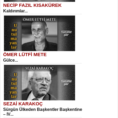
NECİP FAZIL KISAKÜREK
Kaldırımlar...
SELAHATTİN YILDIZ
İnsanın Zindanı...
Kadir Ünal
Ayağıma Dolanan Yokuş...
ÖMER LÜTFİ METE
Gülce...
MEHMET TAŞTAN
Vagon’da Bir Şairle...
Mehmet Çoban
Elmira...
SEZAİ KARAKOÇ
Sürgün Ülkeden Başkentler Başkentine
SITKI CANEY
– IV...
Oruçla Devrim ve Özgürlüğe…...
Suavi Kemal Yazgıç