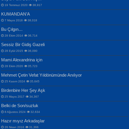
19 Temmuz 2020
38,917
KUMANDAN’A
7 Mayıs 2018
38,018
Bu Çılgın…
ERDEM BAYAZIT
28 Ekim 2014
36,714
Sana, Bana, Vatanıma, Ülkemin
İPEK ACAR SERT
Selahattin Yıldız
Sessiz Bir Gidiş Gazeli
İnsanlarına Dair...
Gazze’nin Şecaati, Ümmetin İmtihanı...
İdrakimle Üşürken...
28 Eylül 2015
36,090
Mami Alexandrina için
28 Ekim 2020
35,723
Mehmet Çetin Vefat Yıldönümünde Anılıyor
25 Kasım 2024
35,645
Birdenbire Her Şey Aşk
NAZIM HİKMET RAN
MAHMUT GÜRBÜZ
Songül Özel
25 Mayıs 2017
34,367
Bir Cezaevinde, Tecritteki Adamın
İbrahim Olmak ve Bitirebilmek...
Mahzen...
Mektupları...
Belki de Son/suzluk
8 Ağustos 2024
32,634
Hazır mıyız Arkadaşlar
26 Nisan 2016
31,366