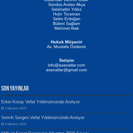
Fatma Camcı
Erkeklerin Kahrolması Ne Demektir
Sündüs Arslan Akça
Evvel Zaman Tanrıçası...
Biliyor musunuz? ...
Selahattin Yıldız
Hıdır Toraman
Selim Erdoğan
Bülent Sağlam
Mehmet Atak
Hukuk Müşaviri
Av. Mustafa Özdemir
Mustafa Oral
NUHAN NEBİ ÇAM
İletişim
Yağmur Mangası...
Kaptan...
info@asanatlar.com
asanatlar@gmail.com
SON YAYINLAR
Erkin Koray Vefat Yıldönümünde Anılıyor
7 Ağustos 2026
Yılmaz Ekinci
MUSTAFA KELOĞLU
Semih Sergen Vefat Yıldönümünde Anılıyor
Geceye Söylenen...
Yarına İz Bırakmak...
6 Ağustos 2026