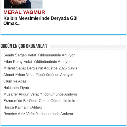
MERAL YAĞMUR
Kalbin Mevsimlerinde Deryada Gül
Olmak...
BUGÜN EN ÇOK OKUNANLAR
Semih Sergen Vefat Yıldönümünde Anılıyor
Erkin Koray Vefat Yıldönümünde Anılıyor
Milliyet Sanat Dergisinin Ağustos 2026 Sayısı
MEHMET ÇOBAN
Ahmet Erhan Vefat Yıldönümünde Anılıyor
İçerdeki Put Dışardaki Maskeler...
Ölüm ve Atlas
Hakikatin Fiyatı
Muzaffer Akgün Vefat Yıldönümünde Anılıyor
Erzurum’da Bir Ocak Cemal Gürsel İlkokulu
Hoşça Kalmanın Ahlakı
Rençber Aziz Vefat Yıldönümünde Anılıyor
EMİNE CUMA