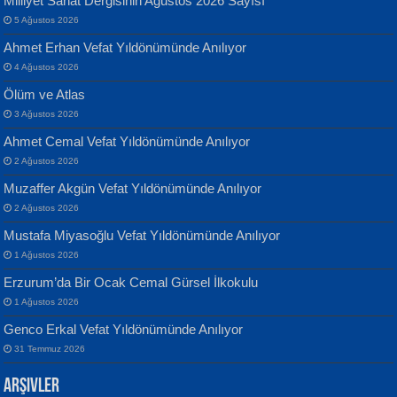
Milliyet Sanat Dergisinin Ağustos 2026 Sayısı
5 Ağustos 2026
Ahmet Erhan Vefat Yıldönümünde Anılıyor
4 Ağustos 2026
Ölüm ve Atlas
Banu Sancak
ATİLLA ÖZEN
3 Ağustos 2026
Defterimden İçeri...
Sultan Olmadan Önce Eyüp...
Ahmet Cemal Vefat Yıldönümünde Anılıyor
2 Ağustos 2026
Muzaffer Akgün Vefat Yıldönümünde Anılıyor
2 Ağustos 2026
Mustafa Miyasoğlu Vefat Yıldönümünde Anılıyor
1 Ağustos 2026
İsmail Aydos
EKREM KARABABA
Erzurum’da Bir Ocak Cemal Gürsel İlkokulu
İnkisar...
Yaralı Şiir...
1 Ağustos 2026
Genco Erkal Vefat Yıldönümünde Anılıyor
31 Temmuz 2026
Arşivler