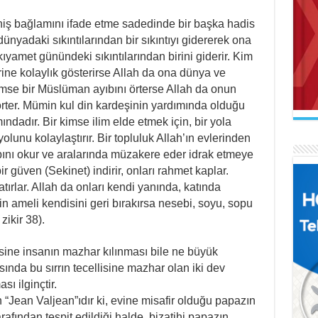
geniş bağlamını ifade etme sadedinde bir başka hadis
ünyadaki sıkıntılarından bir sıkıntıyı gidererek ona
kıyamet günündeki sıkıntılarından birini giderir. Kim
ine kolaylık gösterirse Allah da ona dünya ve
AB
 kimse bir Müslüman ayıbını örterse Allah da onun
Mak
İL
Se
 örter. Mümin kul din kardeşinin yardımında olduğu
Uçu
Ne 
ndadır. Bir kimse ilim elde etmek için, bir yola
olunu kolaylaştırır. Bir topluluk Allah’ın evlerinden
tabını okur ve aralarında müzakere eder idrak etmeye
bir güven (Sekinet) indirir, onları rahmet kaplar.
ırlar. Allah da onları kendi yanında, katında
n ameli kendisini geri bırakırsa nesebi, soyu, sopu
AR
zikir 38).
Naa
FA
İl
El 
Gel
vesine insanın mazhar kılınması bile ne büyük
ında bu sırrın tecellisine mazhar olan iki dev
ı ilginçtir.
 “Jean Valjean”ıdır ki, evine misafir olduğu papazın
rafından tespit edildiği halde, bizatihi papazın