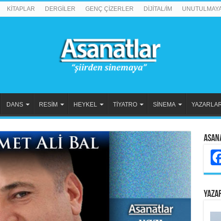
KİTAPLAR
DERGİLER
GENÇ ÇİZERLER
DİJİTAL/İM
UNUTULMAY
DANS
RESİM
HEYKEL
TİYATRO
SİNEMA
YAZARLA
Asan
YAZA