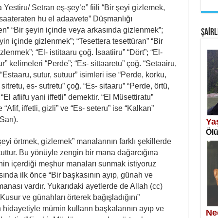
Yestiru/ Setran eş-şey’e” fiili “Bir şeyi gizlemek,
EM
saateraten hu el adaavete” Düşmanlığı
Fan
ren” “Bir şeyin içinde veya arkasında gizlenmek”;
ŞAİRL
yin içinde gizlenmek”; “Tesettera tesettüran” “Bir
enmek”; “El- istitaaru çoğ. İsaatiiru” “Dört”; “El-
ur” kelimeleri “Perde”; “Es- sittaaretu” çoğ. “Setaairu,
 “Estaaru, sutur, sutuur” isimleri ise “Perde, korku,
tretu, es- sutretu” çoğ. “Es- sitaaru” “Perde, örtü,
El afiifu yani iffetli” demektir. “El Müsettiratu”
SA
“Afif, iffetli, gizli” ve “Es- seteru” ise “Kalkan”
Erk
Sarı).
Ya
Ölü
 şeyi örtmek, gizlemek” manalarının farklı şekillerde
cuttur. Bu yönüyle zengin bir mana dağarcığına
enin içerdiği meşhur manaları sunmak istiyoruz
sında ilk önce “Bir başkasının ayıp, günah ve
manası vardır. Yukarıdaki ayetlerde de Allah (cc)
NE
“Kusur ve günahları örterek bağışladığını”
Öğr
n hidayetiyle mümin kulların başkalarının ayıp ve
Ne