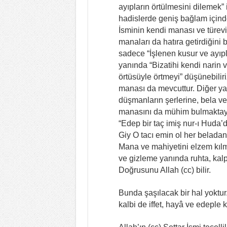
ayıpların örtülmesini dilemek”
hadislerde geniş bağlam içind
İsminin kendi manası ve türevi 
manaları da hatıra getirdiğini
sadece “İşlenen kusur ve ayıpl
yanında “Bizatihi kendi narin v
örtüsüyle örtmeyi” düşünebiliriz.
manası da mevcuttur. Diğer yan
düşmanların şerlerine, bela ve
manasını da mühim bulmaktayım
“Edep bir taç imiş nur-ı Huda’
Giy O tacı emin ol her beladan
Mana ve mahiyetini elzem kılm
ve gizleme yanında ruhta, kalpt
Doğrusunu Allah (cc) bilir.
Bunda şaşılacak bir hal yoktur
kalbi de iffet, hayâ ve edeple 