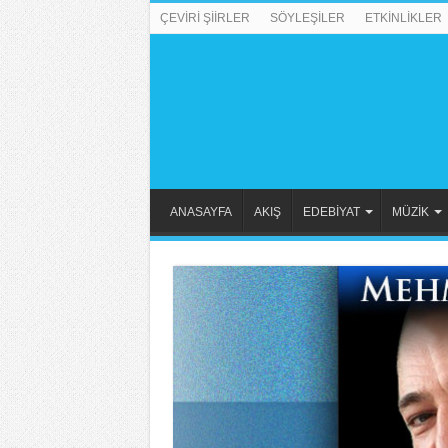
ÇEVİRİ ŞİİRLER
SÖYLEŞİLER
ETKİNLİKLER
ANASAYFA
AKIŞ
EDEBİYAT
MÜZİK