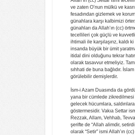
Allah’ın (cc) Settar İsmi tecel
ve zaten O’nun mülkü ve kasrı 
fesadından gizlemek ve korumakt
günahlara karşı kalbimizi örter
günahları da Allah’ın (cc) örtm
tecellileri çok güçlü ve kuvvet
ihtimali ile karşılaşırız, kaldı
insanda büyük bir ümit yaratm
itidal dini olduğunu tekrar hatı
olarak tasavvur etmeliyiz. Tam
sıhhati de buna bağlıdır. İsl
görülebilir demişlerdir.
İsm-i Azam Duasında da gördü
yana bir cümlede zikredilmesi
gelecek hücumlara, saldırılara k
göstermesidir. Vakıa Settar is
Rezzak, Allam, Vehhab, Tevvab” 
şerifte de “Allah alimdir, setird
olarak “Setir” ismi Allah’ın (cc)