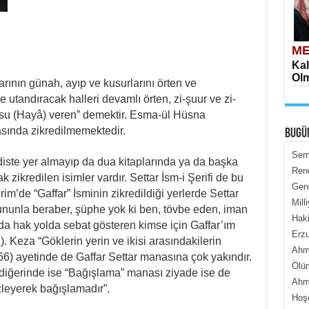
ME
Kal
Olm
llarının günah, ayıp ve kusurlarını örten ve
e utandıracak halleri devamlı örten, zi-şuur ve zi-
usu (Hayâ) veren” demektir. Esma-ül Hüsna
asında zikredilmemektedir.
BUGÜ
Semi
diste yer almayıp da dua kitaplarında ya da başka
Renç
k zikredilen isimler vardır. Settar İsm-i Şerifi de bu
Genc
ME
m’de “Gaffar” İsminin zikredildiği yerlerde Settar
Mill
İçe
ununla beraber, şüphe yok ki ben, tövbe eden, iman
Haki
da hak yolda sebat gösteren kimse için Gaffar’ım
Erzu
. Keza “Göklerin yerin ve ikisi arasındakilerin
Ahme
/66) ayetinde de Gaffar Settar manasına çok yakındır.
Ölüm
 diğerinde ise “Bağışlama” manası ziyade ise de
Ahme
zleyerek bağışlamadır”.
Hoş