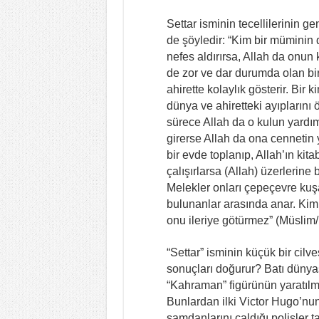
Settar isminin tecellilerinin 
de şöyledir: “Kim bir müminin d
nefes aldırırsa, Allah da onun 
de zor ve dar durumda olan bir
ahirette kolaylık gösterir. Bir
dünya ve ahiretteki ayıplarını
sürece Allah da o kulun yardımı
girerse Allah da ona cennetin y
bir evde toplanıp, Allah’ın ki
çalışırlarsa (Allah) üzerlerine 
Melekler onları çepeçevre kuşat
bulunanlar arasında anar. Kimi
onu ileriye götürmez” (Müslim/ 
“Settar” isminin küçük bir cil
sonuçları doğurur? Batı dünyas
“Kahraman” figürünün yaratılmas
Bunlardan ilki Victor Hugo’nun
şamdanlarını çaldığı polisler ta