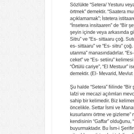
Sözlükte “Setera/ Yesturu veya 
örtmek” demektir. “Saatera mu
açıklamamak”; İstetera istitaa
“İnsetera insitaaren” de “Bir şe
şeyin içinde veya arkasında gizl
Sitru” ve “Es- sittaaru çoğ. Sut
es- sittaaru” ve “Es- sitru” çoğ.
utanma” manasındadırlar. “Es- si
ceket” ve “Es- setiiru” kelimesi “
“Örtülü cariye”, “El Mestuur” ise 
demektir. (El- Mevarid, Mevlut 
Şu halde “Setera” fiilinde “Bir
lafzi ve mecazi açılımları mev
sahip bir kelimedir. Biz kelim
öncelikle. Settar İsmi ve Mana
kusurlarını örtme ve gizleme” 
kendisinin “Gaffar” olduğunu, 
buyurmaktadır. Bu İsm-i Şerifi