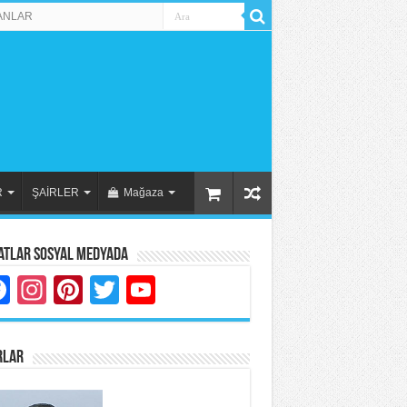
ANLAR
R
ŞAİRLER
Mağaza
atlar Sosyal Medyada
Facebook
Instagram
Pinterest
Twitter
YouTube
RLAR