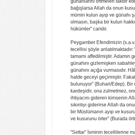
günahlarını örtmeleri takdir ed
bağışlarsa Allah da onun kusurl
mümin kulun ayıp ve günahı şah
olmasın, başka bir kulun hakk
hükümler” caridir.
Peygamber Efendimizin (s.a.v.) 
tecellisi şöyle anlatılmaktadır
tamamı affedilmiştir. Adamın g
günahını gizlemişken sabahley
günahını açığa vurmasıdır. Hâl
halde geceyi geçirmiştir. Faka
bulunuyor” (Buhari/Edep). Bir
kardeşidir, ona zulmetmez, o
ihtiyacını gideren kimsenin All
sıkıntıyı giderirse Allah da onu
bir Müslümanın ayıp ve kusuru
ve kusurunu örter” (Burada örtm
“Settar” İsminin tecellilerine