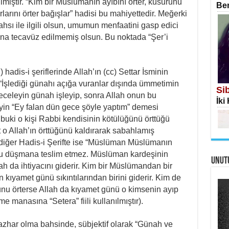
ilmiştir. “Kim bir Müslümanın ayıbını örter, kusurunu
Ben
arını örter bağışlar” hadisi bu mahiyettedir. Meğerki
sı ile ilgili olsun, umumun menfaatini gasp edici
ına tecavüz edilmemiş olsun. Bu noktada “Şer’i
İS
hadis-i şeriflerinde Allah’ın (cc) Settar İsminin
Ekr
: “İşlediği günahı açığa vuranlar dışında ümmetimin
Si
eceleyin günah işleyip, sonra Allah onun bu
İki
in “Ey falan dün gece şöyle yaptım” demesi
buki o kişi Rabbi kendisinin kötülüğünü örttüğü
t o Allah’ın örttüğünü kaldırarak sabahlamış
 diğer Hadis-i Şerifte ise “Müslüman Müslümanın
nu düşmana teslim etmez. Müslüman kardeşinin
UNUT
AH
ah da ihtiyacını giderir. Kim bir Müslümandan bir
Öme
n kıyamet günü sıkıntılarından birini giderir. Kim de
Tah
Me
nu örterse Allah da kıyamet günü o kimsenin ayıp
Eski
e manasına “Setera” fiili kullanılmıştır).
 mazhar olma bahsinde, sübjektif olarak “Günah ve