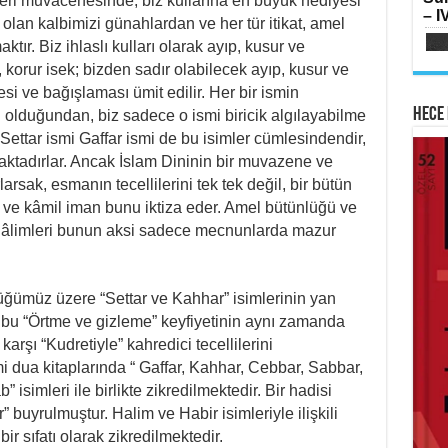
SI
lileri muvacehesinde, biz kullarına en büyük hediyesi
– IV
Oru
olan kalbimizi günahlardan ve her tür itikat, amel
Su
ır. Biz ihlaslı kulları olarak ayıp, kusur ve
Yılk
, korur isek; bizden sadır olabilecek ayıp, kusur ve
esi ve bağışlaması ümit edilir. Her bir ismin
Hece 
li olduğundan, biz sadece o ismi biricik algılayabilme
 ki Settar ismi Gaffar ismi de bu isimler cümlesindendir,
aktadırlar. Ancak İslam Dininin bir muvazene ve
AB
rlarsak, esmanın tecellilerini tek tek değil, bir bütün
HA
Mih
 ve kâmil iman bunu iktiza eder. Amel bütünlüğü ve
Lai
Fe
Ram
am âlimleri bunun aksi sadece mecnunlarda mazur
Ker
ğümüz üzere “Settar ve Kahhar” isimlerinin yan
 bu “Örtme ve gizleme” keyfiyetinin aynı zamanda
arşı “Kudretiyle” kahredici tecellilerini
ME
mi dua kitaplarında “ Gaffar, Kahhar, Cebbar, Sabbar,
İsti
isimleri ile birlikte zikredilmektedir. Bir hadisi
Sİ
Ha
ir” buyrulmuştur. Halim ve Habir isimleriyle ilişkili
Çat
Haz
 bir sıfatı olarak zikredilmektedir.