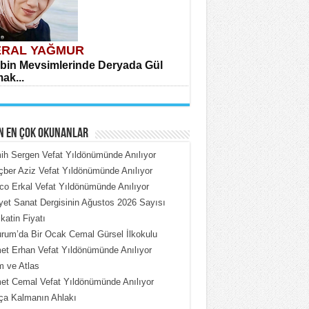
RAL YAĞMUR
bin Mevsimlerinde Deryada Gül
ak...
N EN ÇOK OKUNANLAR
h Sergen Vefat Yıldönümünde Anılıyor
ber Aziz Vefat Yıldönümünde Anılıyor
o Erkal Vefat Yıldönümünde Anılıyor
HMET ÇOBAN
iyet Sanat Dergisinin Ağustos 2026 Sayısı
rdeki Put Dışardaki Maskeler...
katin Fiyatı
rum’da Bir Ocak Cemal Gürsel İlkokulu
t Erhan Vefat Yıldönümünde Anılıyor
 ve Atlas
t Cemal Vefat Yıldönümünde Anılıyor
ça Kalmanın Ahlakı