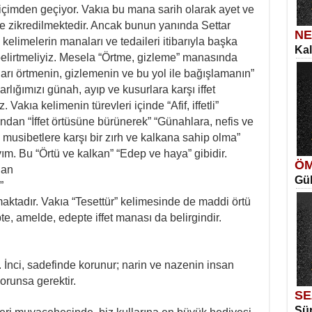
 içimden geçiyor. Vakıa bu mana sarih olarak ayet ve
e zikredilmektedir. Ancak bunun yanında Settar
NE
kelimelerin manaları ve tedaileri itibarıyla başka
Kal
SE
 belirtmeliyiz. Mesela “Örtme, gizleme” manasında
İns
Ka
arı örtmenin, gizlemenin ve bu yol ile bağışlamanın”
Aya
arlığımızı günah, ayıp ve kusurlara karşı iffet
 Vakıa kelimenin türevleri içinde “Afif, iffetli”
dan “İffet örtüsüne bürünerek” “Günahlara, nefis ve
 musibetlere karşı bir zırh ve kalkana sahip olma”
. Bu “Örtü ve kalkan” “Edep ve haya” gibidir.
ÖM
dan
Gül
ME
”
Vag
Me
aktadır. Vakıa “Tesettür” kelimesinde de maddi örtü
Elm
e, amelde, edepte iffet manası da belirgindir.
. İnci, sadefinde korunur; narin ve nazenin insan
korunsa gerektir.
SE
Sür