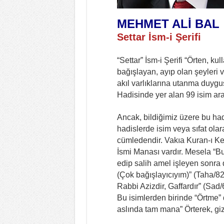
MEHMET ALİ BAL
Settar İsm-i Şerifi
“Settar” İsm-i Şerifi “Örten, ku
bağışlayan, ayıp olan şeyleri v
akıl varlıklarına utanma duyg
Hadisinde yer alan 99 isim ar
Ancak, bildiğimiz üzere bu ha
hadislerde isim veya sıfat olara
cümledendir. Vakıa Kuran-ı Keri
İsmi Manası vardır. Mesela “B
edip salih amel işleyen sonra 
(Çok bağışlayıcıyım)” (Taha/82)
Rabbi Azizdir, Gaffardır” (Sad
Bu isimlerden birinde “Örtme”
aslında tam mana” Örterek, gi