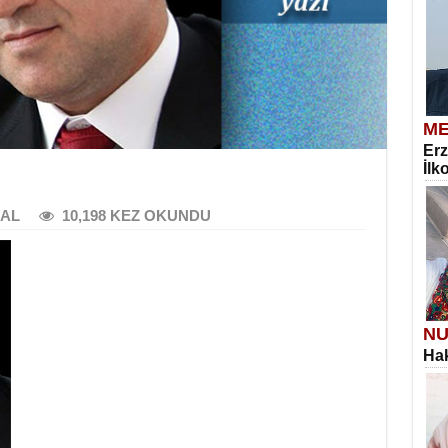
ME
Erz
İlk
BAL
10,198 KEZ OKUNDU
NU
Hak