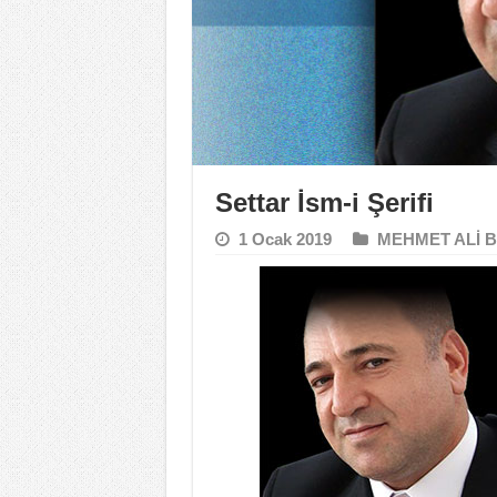
Settar İsm-i Şerifi
1 Ocak 2019
MEHMET ALİ 