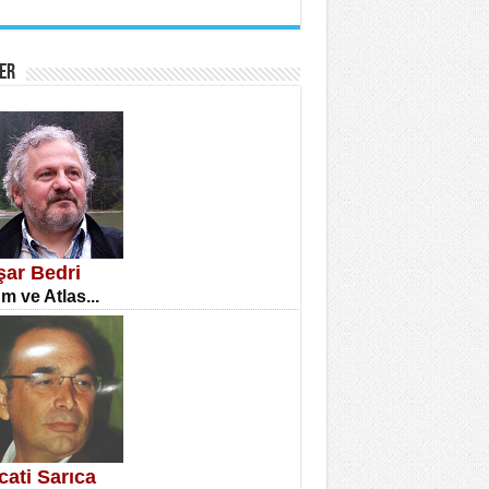
İNE CUMA
atizm Çıkmazı...
ER
TILMIŞ ÜMİT ÇETİNKAYA
enlik...
şar Bedri
m ve Atlas...
CLA DİLEK ARSLAN
etmenler Günü Mahkemesi...
cati Sarıca