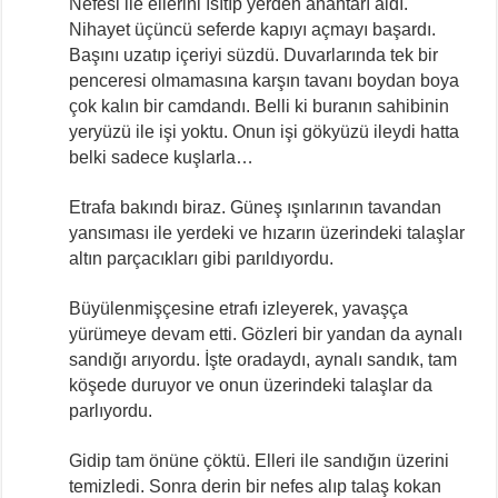
Nefesi ile ellerini ısıtıp yerden anahtarı aldı.
Nihayet üçüncü seferde kapıyı açmayı başardı.
Başını uzatıp içeriyi süzdü. Duvarlarında tek bir
penceresi olmamasına karşın tavanı boydan boya
çok kalın bir camdandı. Belli ki buranın sahibinin
yeryüzü ile işi yoktu. Onun işi gökyüzü ileydi hatta
belki sadece kuşlarla…
Etrafa bakındı biraz. Güneş ışınlarının tavandan
yansıması ile yerdeki ve hızarın üzerindeki talaşlar
altın parçacıkları gibi parıldıyordu.
Büyülenmişçesine etrafı izleyerek, yavaşça
yürümeye devam etti. Gözleri bir yandan da aynalı
sandığı arıyordu. İşte oradaydı, aynalı sandık, tam
köşede duruyor ve onun üzerindeki talaşlar da
parlıyordu.
Gidip tam önüne çöktü. Elleri ile sandığın üzerini
temizledi. Sonra derin bir nefes alıp talaş kokan