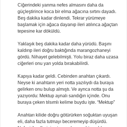
Ciğerindeki yanma nefes almasını daha da
güçleştirince koca bir elma ağacına sırtını dayadı.
Beş dakika kadar dinlendi. Tekrar yürümeye
başlamak için ağaca dayanıp ileri atılınca ağaçtan
tepesine kar döküldü.
Yaklaşık beş dakika kadar daha yürüdü. Başını
kaldırıp ileri doğru baktığında marangozhaneyi
gördü. Nihayet gelebilmişti. Yolu biraz daha uzasa
ciğerleri onu yarı yolda bırakabilirdi.
Kapıya kadar geldi. Cebinden anahtarı çıkardı.
Neyse ki anahtarın yeri notta yazılıydı da buraya
gelirken onu bulup almıştı. Ve ayrıca notta şu da
yazıyordu: Mektup aynalı sandığın içinde. Onu
buraya çeken tılsımlı kelime buydu işte. “Mektup”
Anahtarı kilide doğru götürürken soğuktan uyuşan
eli, daha fazla tutmayı beceremeyip düşürdü.