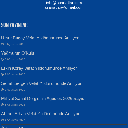
Yağmur Mangası...
Kaptan...
info@asanatlar.com
asanatlar@gmail.com
SON YAYINLAR
Umur Bugay Vefat Yıldönümünde Anılıyor
8 Ağustos 2026
Yılmaz Ekinci
MUSTAFA KELOĞLU
Yağmurun O’Kulu
Geceye Söylenen...
Yarına İz Bırakmak...
8 Ağustos 2026
Erkin Koray Vefat Yıldönümünde Anılıyor
7 Ağustos 2026
Semih Sergen Vefat Yıldönümünde Anılıyor
6 Ağustos 2026
Milliyet Sanat Dergisinin Ağustos 2026 Sayısı
Banu Sancak
ATİLLA ÖZEN
5 Ağustos 2026
Defterimden İçeri...
Sultan Olmadan Önce Eyüp...
Ahmet Erhan Vefat Yıldönümünde Anılıyor
4 Ağustos 2026