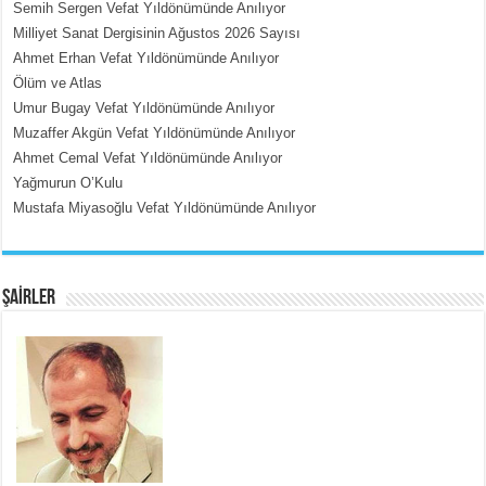
Semih Sergen Vefat Yıldönümünde Anılıyor
Milliyet Sanat Dergisinin Ağustos 2026 Sayısı
MEHMET ÇOBAN
Ahmet Erhan Vefat Yıldönümünde Anılıyor
İçerdeki Put Dışardaki Maskeler...
Ölüm ve Atlas
Umur Bugay Vefat Yıldönümünde Anılıyor
Muzaffer Akgün Vefat Yıldönümünde Anılıyor
Ahmet Cemal Vefat Yıldönümünde Anılıyor
Yağmurun O’Kulu
Mustafa Miyasoğlu Vefat Yıldönümünde Anılıyor
EMİNE CUMA
Fanatizm Çıkmazı...
ŞAİRLER
SATILMIŞ ÜMİT ÇETİNKAYA
Erkenlik...