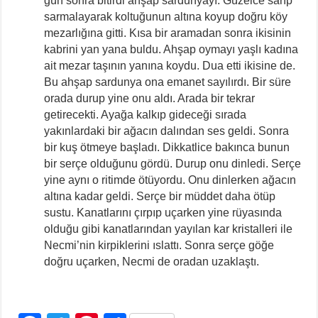
gün sonra bitirdi ahşap sardunyayı. Güzelce sarıp
sarmalayarak koltuğunun altına koyup doğru köy
mezarlığına gitti. Kısa bir aramadan sonra ikisinin
kabrini yan yana buldu. Ahşap oymayı yaşlı kadına
ait mezar taşının yanına koydu. Dua etti ikisine de.
Bu ahşap sardunya ona emanet sayılırdı. Bir süre
orada durup yine onu aldı. Arada bir tekrar
getirecekti. Ayağa kalkıp gideceği sırada
yakınlardaki bir ağacın dalından ses geldi. Sonra
bir kuş ötmeye başladı. Dikkatlice bakınca bunun
bir serçe olduğunu gördü. Durup onu dinledi. Serçe
yine aynı o ritimde ötüyordu. Onu dinlerken ağacın
altına kadar geldi. Serçe bir müddet daha ötüp
sustu. Kanatlarını çırpıp uçarken yine rüyasında
olduğu gibi kanatlarından yayılan kar kristalleri ile
Necmi’nin kirpiklerini ıslattı. Sonra serçe göğe
doğru uçarken, Necmi de oradan uzaklaştı.