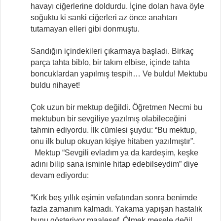
havayı ciğerlerine doldurdu. İçine dolan hava öyle
soğuktu ki sanki ciğerleri az önce anahtarı
tutamayan elleri gibi donmuştu.
Sandığın içindekileri çıkarmaya başladı. Birkaç
parça tahta biblo, bir takım elbise, içinde tahta
boncuklardan yapılmış tespih… Ve buldu! Mektubu
buldu nihayet!
Çok uzun bir mektup değildi. Öğretmen Necmi bu
mektubun bir sevgiliye yazılmış olabileceğini
tahmin ediyordu. İlk cümlesi şuydu: “Bu mektup,
onu ilk bulup okuyan kişiye hitaben yazılmıştır”.
Mektup “Sevgili evladım ya da kardeşim, keşke
adını bilip sana isminle hitap edebilseydim” diye
devam ediyordu:
“Kırk beş yıllık eşimin vefatından sonra benimde
fazla zamanım kalmadı. Yakama yapışan hastalık
bunu gösteriyor maalesef. Ölmek mesele değil,