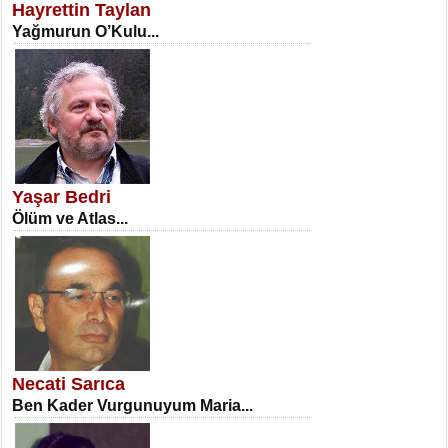
Hayrettin Taylan
Yağmurun O’Kulu...
NECLA DİLEK ARSLAN
Öğretmenler Günü Mahkemesi...
Yaşar Bedri
Ölüm ve Atlas...
İSA KARATEPE
Ekranlar Arasında Kaybolan İnsan...
Necati Sarıca
Ben Kader Vurgunuyum Maria...