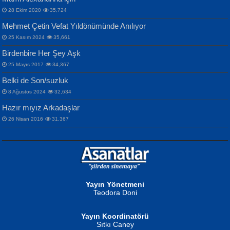
28 Ekim 2020
35,724
Mehmet Çetin Vefat Yıldönümünde Anılıyor
25 Kasım 2024
35,661
Birdenbire Her Şey Aşk
NAZIM HİKMET RAN
MAHMUT GÜRBÜZ
Songül Özel
25 Mayıs 2017
34,367
Bir Cezaevinde, Tecritteki Adamın
İbrahim Olmak ve Bitirebilmek...
Mahzen...
Mektupları...
Belki de Son/suzluk
8 Ağustos 2024
32,634
Hazır mıyız Arkadaşlar
26 Nisan 2016
31,367
NURAN KÖSE BAYDAR
Neva Selçuk
Gün Güzeli...
Ben Deniz Değilim ki...
Yayın Yönetmeni
Teodora Doni
Yayın Koordinatörü
Sıtkı Caney