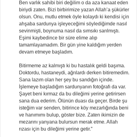
Ben varlık sahibi biri değilim o da aza kanaat eden
biriydi zaten. Bizi birbirimize yazan Allah’a şükürler
olsun. Onu, mutlu etmek öyle kolaydı ki kendisi için
ahşaba sardunya işleyeceğimi söylediğimde nasıl
sevinmişti, boynuma nasıl da sımsıkı sarılmıştı.
Eşimi kaybedince bir süre elime alıp
tamamlayamadım. Bir gün yine kaldığım yerden
devam etmeye başladım.
Bitirmeme az kalmıştı ki bu hastalık geldi başıma.
Doktordu, hastaneydi, ağrılardı derken bitiremedim.
Sana lazım olan her şey bu sandığın içinde.
İşlemeye başladığım sardunyanın fotoğrafı da var.
Şayet beni kırmaz da bu dileğimi yerine getirirsen
sana dua ederim. Ölünün duası da geçer. Birde şu
isteğim var senden, bitirince köy mezarlığında beni
ve hanımımı bulup, göster bize. Zaten ikimizin de
mezarını yanyana bulursun merak etme. Allah
rızası için bu dileğimi yerine getir.”