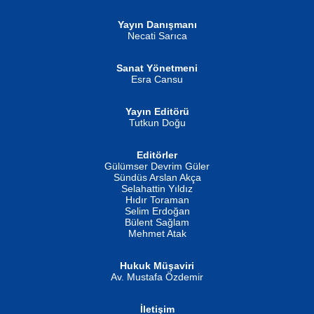
Yayın Danışmanı
MUSTAFA ORAL
Ahmet Aydın
Necati Sarıca
Şiir, Siyaseti Kaldırmıyor Tanpınar...
Helin...
Sanat Yönetmeni
Esra Cansu
Yayın Editörü
Tutkun Doğu
Editörler
İSMAİL OKUTAN
Gülümser Devrim Güler
Fatma Camcı
Erkeklerin Kahrolması Ne Demektir
Sündüs Arslan Akça
Evvel Zaman Tanrıçası...
Biliyor musunuz? ...
Selahattin Yıldız
Hıdır Toraman
Selim Erdoğan
Bülent Sağlam
Mehmet Atak
Hukuk Müşaviri
Av. Mustafa Özdemir
Mustafa Oral
NUHAN NEBİ ÇAM
İletişim