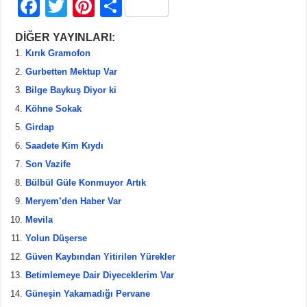
F
T
Pi
S
a
wi
nt
h
DİĞER YAYINLARI:
c
tt
er
ar
Kırık Gramofon
e
er
e
e
Gurbetten Mektup Var
b
st
Bilge Baykuş Diyor ki
Köhne Sokak
o
Girdap
o
Saadete Kim Kıydı
k
Son Vazife
Bülbül Güle Konmuyor Artık
Meryem’den Haber Var
Mevila
Yolun Düşerse
Güven Kaybından Yitirilen Yürekler
Betimlemeye Dair Diyeceklerim Var
Güneşin Yakamadığı Pervane