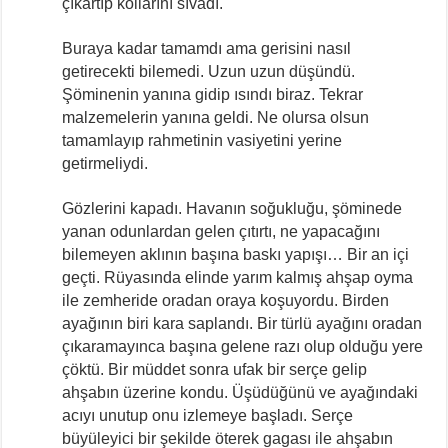
çıkartıp kollarını sıvadı.
Buraya kadar tamamdı ama gerisini nasıl
getirecekti bilemedi. Uzun uzun düşündü.
Şöminenin yanına gidip ısındı biraz. Tekrar
malzemelerin yanına geldi. Ne olursa olsun
tamamlayıp rahmetinin vasiyetini yerine
getirmeliydi.
Gözlerini kapadı. Havanın soğukluğu, şöminede
yanan odunlardan gelen çıtırtı, ne yapacağını
bilemeyen aklının başına baskı yapışı… Bir an içi
geçti. Rüyasında elinde yarım kalmış ahşap oyma
ile zemheride oradan oraya koşuyordu. Birden
ayağının biri kara saplandı. Bir türlü ayağını oradan
çıkaramayınca başına gelene razı olup olduğu yere
çöktü. Bir müddet sonra ufak bir serçe gelip
ahşabın üzerine kondu. Üşüdüğünü ve ayağındaki
acıyı unutup onu izlemeye başladı. Serçe
büyüleyici bir şekilde öterek gagası ile ahşabın