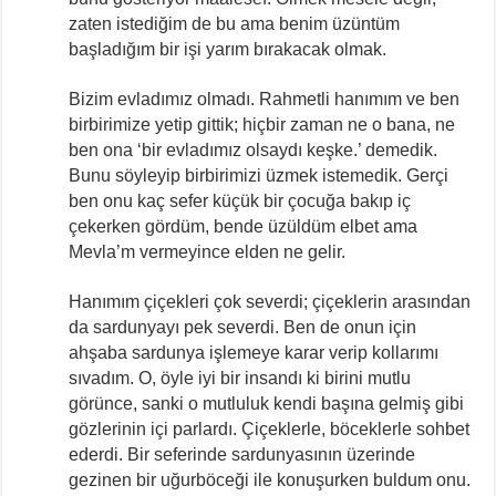
zaten istediğim de bu ama benim üzüntüm
başladığım bir işi yarım bırakacak olmak.
Bizim evladımız olmadı. Rahmetli hanımım ve ben
birbirimize yetip gittik; hiçbir zaman ne o bana, ne
ben ona ‘bir evladımız olsaydı keşke.’ demedik.
Bunu söyleyip birbirimizi üzmek istemedik. Gerçi
ben onu kaç sefer küçük bir çocuğa bakıp iç
çekerken gördüm, bende üzüldüm elbet ama
Mevla’m vermeyince elden ne gelir.
Hanımım çiçekleri çok severdi; çiçeklerin arasından
da sardunyayı pek severdi. Ben de onun için
ahşaba sardunya işlemeye karar verip kollarımı
sıvadım. O, öyle iyi bir insandı ki birini mutlu
görünce, sanki o mutluluk kendi başına gelmiş gibi
gözlerinin içi parlardı. Çiçeklerle, böceklerle sohbet
ederdi. Bir seferinde sardunyasının üzerinde
gezinen bir uğurböceği ile konuşurken buldum onu.