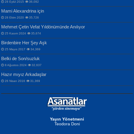
İdrakimle Üşürken...
28 Eylül 2015
36,092
Mami Alexandrina için
28 Ekim 2020
35,726
Mehmet Çetin Vefat Yıldönümünde Anılıyor
25 Kasım 2024
35,674
Birdenbire Her Şey Aşk
NAZIM HİKMET RAN
MAHMUT GÜRBÜZ
Songül Özel
25 Mayıs 2017
34,369
Bir Cezaevinde, Tecritteki Adamın
İbrahim Olmak ve Bitirebilmek...
Mahzen...
Mektupları...
Belki de Son/suzluk
8 Ağustos 2024
32,637
Hazır mıyız Arkadaşlar
26 Nisan 2016
31,369
NURAN KÖSE BAYDAR
Neva Selçuk
Gün Güzeli...
Ben Deniz Değilim ki...
Yayın Yönetmeni
Teodora Doni