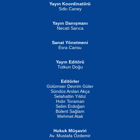
Yayın Koordinatörü
Sıtkı Caney
Yayın Danışmanı
MUSTAFA ORAL
Ahmet Aydın
Necati Sarıca
Şiir, Siyaseti Kaldırmıyor Tanpınar...
Helin...
Sanat Yönetmeni
Esra Cansu
Yayın Editörü
Tutkun Doğu
Editörler
İSMAİL OKUTAN
Gülümser Devrim Güler
Fatma Camcı
Erkeklerin Kahrolması Ne Demektir
Sündüs Arslan Akça
Evvel Zaman Tanrıçası...
Biliyor musunuz? ...
Selahattin Yıldız
Hıdır Toraman
Selim Erdoğan
Bülent Sağlam
Mehmet Atak
Hukuk Müşaviri
Av. Mustafa Özdemir