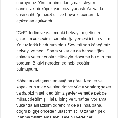
oturuyoruz. Yine benimle tanışmak isteyen
sarımtırak bir köpek yanımıza yanaştı. Aç ya da
susuz olduğu hareketli ve huysuz tavırlarından
açıkça anlaşılıyordu.
“Gel!” dedim ve yanımdaki helvayı poşetinden
çıkarttım ve sevimli sarımtırağa yemesi için uzattım.
Yalnız farklı bir durum oldu. Sevimli sarı köpeğimiz
helvayı yemedi. Sonra yukarıda da bahsettiğim
aslında veteriner olan Hüseyin Hocama bu durumu
sordum. Bilgiyi nereden edinebileceğimi
bulmuştum.
Nöbet arkadaşımın anlattığına göre: Kediler ve
köpeklerin mide ve sindirim ve vücut yapıları; şeker
ya da bizim tatlı dediğimiz şeyler yemeğe pek de
müsait değilmiş. Hala ilginç ve tuhaf geliyor ama
yukarıda anlattığım öğrencim de aslında bana,
doğru bilgiyi önceden ulaştırmıştı. O zaman pek
inanmamıştım ama aynı şeyi bir veteriner