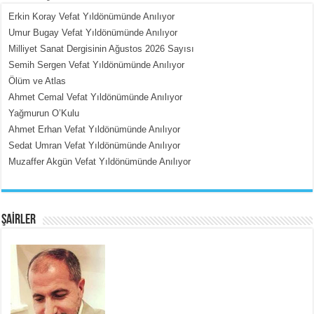
Erkin Koray Vefat Yıldönümünde Anılıyor
Umur Bugay Vefat Yıldönümünde Anılıyor
Milliyet Sanat Dergisinin Ağustos 2026 Sayısı
MEHMET ÇOBAN
Semih Sergen Vefat Yıldönümünde Anılıyor
İçerdeki Put Dışardaki Maskeler...
Ölüm ve Atlas
Ahmet Cemal Vefat Yıldönümünde Anılıyor
Yağmurun O’Kulu
Ahmet Erhan Vefat Yıldönümünde Anılıyor
Sedat Umran Vefat Yıldönümünde Anılıyor
Muzaffer Akgün Vefat Yıldönümünde Anılıyor
EMİNE CUMA
Fanatizm Çıkmazı...
ŞAİRLER