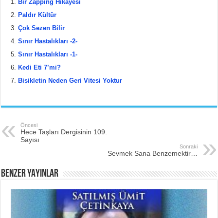
Bir Zapping Hikâyesi
e
er
e
e
Paldır Kültür
b
st
Çok Sezen Bilir
Sınır Hastalıkları -2-
o
Sınır Hastalıkları -1-
o
Kedi Eti 7’mi?
k
Bisikletin Neden Geri Vitesi Yoktur
Öncesi
Hece Taşları Dergisinin 109.
Sayısı
Sonraki
Sevmek Sana Benzemektir…
BENZER YAYINLAR