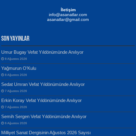
Mustafa Oral
NUHAN NEBİ ÇAM
İletişim
Yağmur Mangası...
Kaptan...
info@asanatlar.com
asanatlar@gmail.com
SON YAYINLAR
Umur Bugay Vefat Yıldönümünde Anılıyor
8 Ağustos 2026
Yılmaz Ekinci
MUSTAFA KELOĞLU
Yağmurun O’Kulu
Geceye Söylenen...
Yarına İz Bırakmak...
8 Ağustos 2026
Sedat Umran Vefat Yıldönümünde Anılıyor
7 Ağustos 2026
Erkin Koray Vefat Yıldönümünde Anılıyor
7 Ağustos 2026
Semih Sergen Vefat Yıldönümünde Anılıyor
Banu Sancak
ATİLLA ÖZEN
6 Ağustos 2026
Defterimden İçeri...
Sultan Olmadan Önce Eyüp...
Milliyet Sanat Dergisinin Ağustos 2026 Sayısı