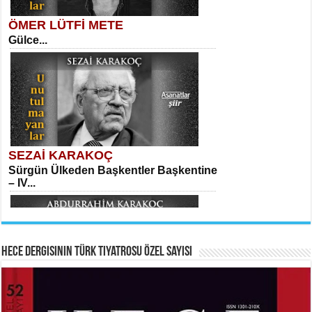
ÖMER LÜTFİ METE
Gülce...
MEHMET TAŞTAN
Vagon’da Bir Şairle...
Kadir Ünal
Ayağıma Dolanan Yokuş...
SEZAİ KARAKOÇ
Sürgün Ülkeden Başkentler Başkentine
SITKI CANEY
– IV...
Oruçla Devrim ve Özgürlüğe…...
Mehmet Çoban
Elmira...
Hece Dergisinin Türk Tiyatrosu Özel Sayısı
ABDURRAHİM KARAKOÇ
HAYRETTİN TAYLAN