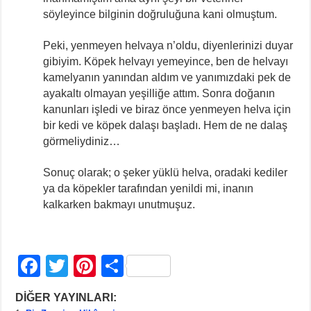
söyleyince bilginin doğruluğuna kani olmuştum.
Peki, yenmeyen helvaya n’oldu, diyenlerinizi duyar
gibiyim. Köpek helvayı yemeyince, ben de helvayı
kamelyanın yanından aldım ve yanımızdaki pek de
ayakaltı olmayan yeşilliğe attım. Sonra doğanın
kanunları işledi ve biraz önce yenmeyen helva için
bir kedi ve köpek dalaşı başladı. Hem de ne dalaş
görmeliydiniz…
Sonuç olarak; o şeker yüklü helva, oradaki kediler
ya da köpekler tarafından yenildi mi, inanın
kalkarken bakmayı unutmuşuz.
F
T
Pi
S
a
wi
nt
h
DİĞER YAYINLARI:
c
tt
er
ar