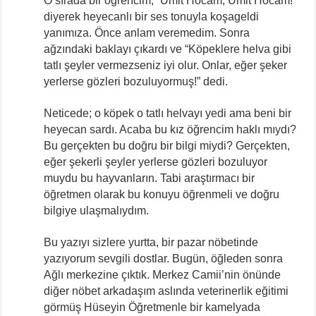
O sırada bir öğrencim, “Ümit Hocam, Ümit Hocam!”
diyerek heyecanlı bir ses tonuyla koşageldi
yanımıza. Önce anlam veremedim. Sonra
ağzındaki baklayı çıkardı ve “Köpeklere helva gibi
tatlı şeyler vermezseniz iyi olur. Onlar, eğer şeker
yerlerse gözleri bozuluyormuş!” dedi.
Neticede; o köpek o tatlı helvayı yedi ama beni bir
heyecan sardı. Acaba bu kız öğrencim haklı mıydı?
Bu gerçekten bu doğru bir bilgi miydi? Gerçekten,
eğer şekerli şeyler yerlerse gözleri bozuluyor
muydu bu hayvanların. Tabi araştırmacı bir
öğretmen olarak bu konuyu öğrenmeli ve doğru
bilgiye ulaşmalıydım.
Bu yazıyı sizlere yurtta, bir pazar nöbetinde
yazıyorum sevgili dostlar. Bugün, öğleden sonra
Ağlı merkezine çıktık. Merkez Camii’nin önünde
diğer nöbet arkadaşım aslında veterinerlik eğitimi
görmüş Hüseyin Öğretmenle bir kamelyada