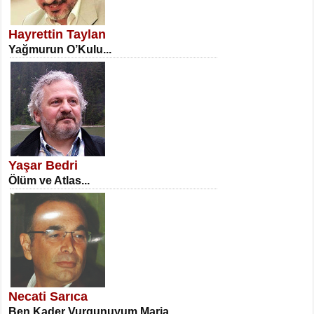
SATILMIŞ ÜMİT ÇETİNKAYA
Erkenlik...
Hayrettin Taylan
Yağmurun O’Kulu...
NECLA DİLEK ARSLAN
Öğretmenler Günü Mahkemesi...
Yaşar Bedri
Ölüm ve Atlas...
İSA KARATEPE
Ekranlar Arasında Kaybolan İnsan...
Necati Sarıca
Ben Kader Vurgunuyum Maria...