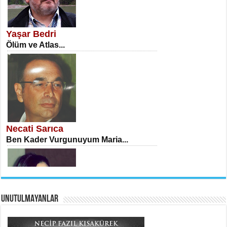
NECLA DİLEK ARSLAN
Öğretmenler Günü Mahkemesi...
Yaşar Bedri
Ölüm ve Atlas...
İSA KARATEPE
Ekranlar Arasında Kaybolan İnsan...
Necati Sarıca
Ben Kader Vurgunuyum Maria...
UNUTULMAYANLAR
AHMET URFALI
Ömer Lütfi Mete’nin “Gülce” Şiirini
Tahlil Denemesi...
Sibel Orhan