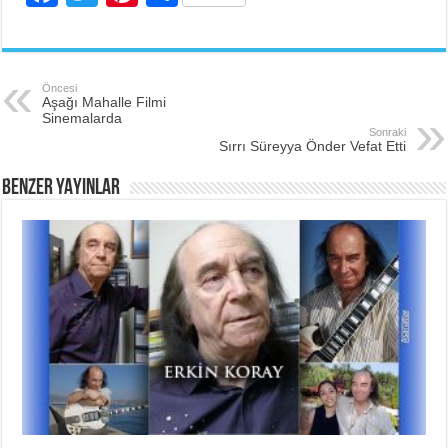
a
wi
nt
h
c
tt
er
ar
e
er
e
e
Öncesi
Aşağı Mahalle Filmi
b
st
Sinemalarda
Sonraki
o
Sırrı Süreyya Önder Vefat Etti
o
BENZER YAYINLAR
k