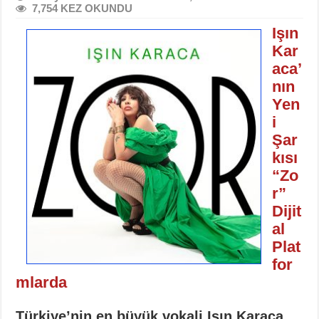
7,754 KEZ OKUNDU
Işın
Kar
aca’
nın
Yen
i
Şar
kısı
“Zo
r”
Dijit
al
Plat
for
mlarda
Türkiye’nin en büyük vokali Işın Karaca