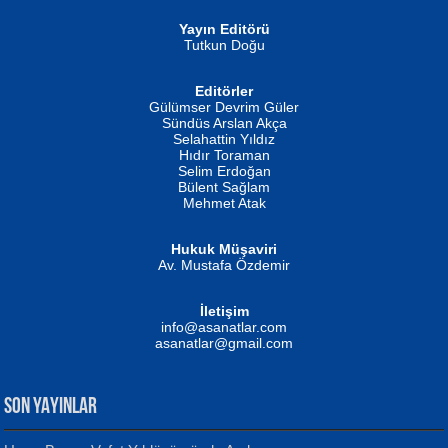
Yayın Editörü
Tutkun Doğu
Editörler
İSMAİL OKUTAN
Gülümser Devrim Güler
Fatma Camcı
Erkeklerin Kahrolması Ne Demektir
Sündüs Arslan Akça
Evvel Zaman Tanrıçası...
Biliyor musunuz? ...
Selahattin Yıldız
Hıdır Toraman
Selim Erdoğan
Bülent Sağlam
Mehmet Atak
Hukuk Müşaviri
Av. Mustafa Özdemir
Mustafa Oral
NUHAN NEBİ ÇAM
İletişim
Yağmur Mangası...
Kaptan...
info@asanatlar.com
asanatlar@gmail.com
SON YAYINLAR