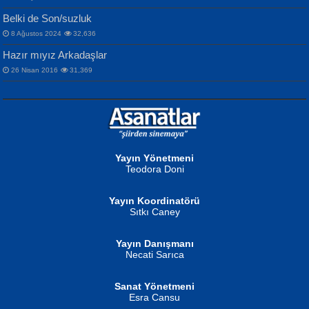
Bir Cezaevinde, Tecritteki Adamın
İbrahim Olmak ve Bitirebilmek...
Mahzen...
Mektupları...
Belki de Son/suzluk
8 Ağustos 2024
32,636
Hazır mıyız Arkadaşlar
26 Nisan 2016
31,369
NURAN KÖSE BAYDAR
Neva Selçuk
Gün Güzeli...
Ben Deniz Değilim ki...
Yayın Yönetmeni
Teodora Doni
Yayın Koordinatörü
Sıtkı Caney
Yayın Danışmanı
MUSTAFA ORAL
Ahmet Aydın
Necati Sarıca
Şiir, Siyaseti Kaldırmıyor Tanpınar...
Helin...
Sanat Yönetmeni
Esra Cansu