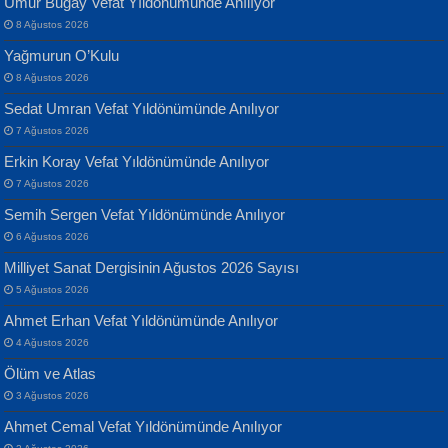
Umur Bugay Vefat Yıldönümünde Anılıyor
8 Ağustos 2026
Yılmaz Ekinci
MUSTAFA KELOĞLU
Yağmurun O’Kulu
Geceye Söylenen...
Yarına İz Bırakmak...
8 Ağustos 2026
Sedat Umran Vefat Yıldönümünde Anılıyor
7 Ağustos 2026
Erkin Koray Vefat Yıldönümünde Anılıyor
7 Ağustos 2026
Semih Sergen Vefat Yıldönümünde Anılıyor
Banu Sancak
ATİLLA ÖZEN
6 Ağustos 2026
Defterimden İçeri...
Sultan Olmadan Önce Eyüp...
Milliyet Sanat Dergisinin Ağustos 2026 Sayısı
5 Ağustos 2026
Ahmet Erhan Vefat Yıldönümünde Anılıyor
4 Ağustos 2026
Ölüm ve Atlas
3 Ağustos 2026
İsmail Aydos
EKREM KARABABA
Ahmet Cemal Vefat Yıldönümünde Anılıyor
İnkisar...
Yaralı Şiir...