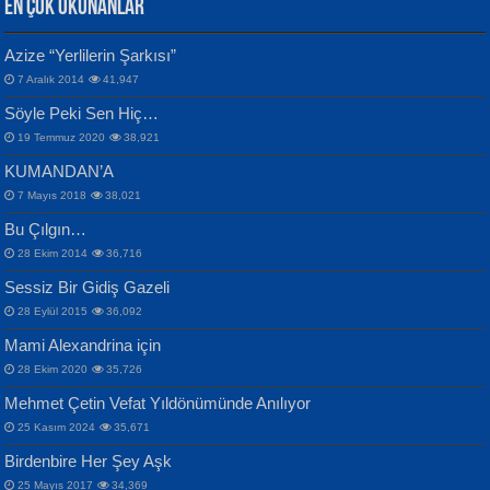
EN ÇOK OKUNANLAR
CAHİT SITKI TARANCI
Azize “Yerlilerin Şarkısı”
Otuz Beş Yaş Şiiri...
VAHDETTİN YİĞİTCAN
Bülent Sağlam
7 Aralık 2014
41,947
Samimiyet Nedir?...
Mescid-i Aksâ Üstüne Ay!...
Söyle Peki Sen Hiç…
19 Temmuz 2020
38,921
KUMANDAN’A
7 Mayıs 2018
38,021
Bu Çılgın…
ERDEM BAYAZIT
28 Ekim 2014
36,716
Sana, Bana, Vatanıma, Ülkemin
İPEK ACAR SERT
Selahattin Yıldız
Sessiz Bir Gidiş Gazeli
İnsanlarına Dair...
Gazze’nin Şecaati, Ümmetin İmtihanı...
İdrakimle Üşürken...
28 Eylül 2015
36,092
Mami Alexandrina için
28 Ekim 2020
35,726
Mehmet Çetin Vefat Yıldönümünde Anılıyor
25 Kasım 2024
35,671
Birdenbire Her Şey Aşk
NAZIM HİKMET RAN
MAHMUT GÜRBÜZ
Songül Özel
25 Mayıs 2017
34,369