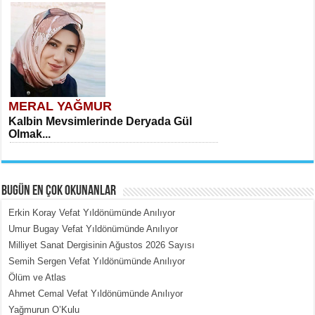
MERAL YAĞMUR
Kalbin Mevsimlerinde Deryada Gül
Olmak...
BUGÜN EN ÇOK OKUNANLAR
Erkin Koray Vefat Yıldönümünde Anılıyor
Umur Bugay Vefat Yıldönümünde Anılıyor
Milliyet Sanat Dergisinin Ağustos 2026 Sayısı
MEHMET ÇOBAN
Semih Sergen Vefat Yıldönümünde Anılıyor
İçerdeki Put Dışardaki Maskeler...
Ölüm ve Atlas
Ahmet Cemal Vefat Yıldönümünde Anılıyor
Yağmurun O’Kulu