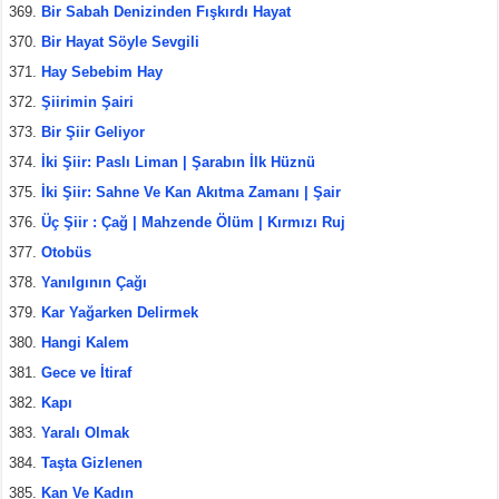
Bir Sabah Denizinden Fışkırdı Hayat
Bir Hayat Söyle Sevgili
Hay Sebebim Hay
Şiirimin Şairi
Bir Şiir Geliyor
İki Şiir: Paslı Liman | Şarabın İlk Hüznü
İki Şiir: Sahne Ve Kan Akıtma Zamanı | Şair
Üç Şiir : Çağ | Mahzende Ölüm | Kırmızı Ruj
Otobüs
Yanılgının Çağı
Kar Yağarken Delirmek
Hangi Kalem
Gece ve İtiraf
Kapı
Yaralı Olmak
Taşta Gizlenen
Kan Ve Kadın