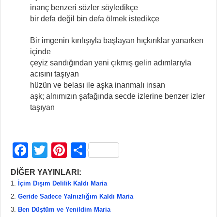
inanç benzeri sözler söyledikçe
bir defa değil bin defa ölmek istedikçe
Bir imgenin kırılışıyla başlayan hıçkırıklar yanarken
içinde
çeyiz sandığından yeni çıkmış gelin adımlarıyla
acısını taşıyan
hüzün ve belası ile aşka inanmalı insan
aşk; alnımızın şafağında secde izlerine benzer izler
taşıyan
F
T
Pi
S
a
wi
nt
h
DİĞER YAYINLARI:
c
tt
er
ar
İçim Dışım Delilik Kaldı Maria
e
er
e
e
Geride Sadece Yalnızlığım Kaldı Maria
b
st
Ben Düştüm ve Yenildim Maria