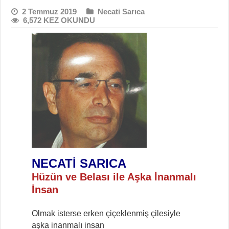
2 Temmuz 2019
Necati Sarıca
6,572 KEZ OKUNDU
NECATİ SARICA
Hüzün ve Belası ile Aşka İnanmalı
İnsan
Olmak isterse erken çiçeklenmiş çilesiyle
aşka inanmalı insan