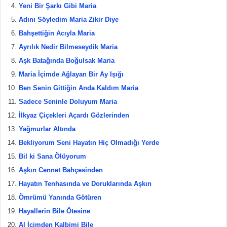
Yeni Bir Şarkı Gibi Maria
o
Adını Söyledim Maria Zikir Diye
o
Bahşettiğin Acıyla Maria
k
Ayrılık Nedir Bilmeseydik Maria
Aşk Batağında Boğulsak Maria
Maria İçimde Ağlayan Bir Ay Işığı
Ben Senin Gittiğin Anda Kaldım Maria
Sadece Seninle Doluyum Maria
İlkyaz Çiçekleri Açardı Gözlerinden
Yağmurlar Altında
Bekliyorum Seni Hayatın Hiç Olmadığı Yerde
Bil ki Sana Ölüyorum
Aşkın Cennet Bahçesinden
Hayatın Tenhasında ve Doruklarında Aşkın
Ömrümü Yanında Götüren
Hayallerin Bile Ötesine
Al İçimden Kalbimi Bile