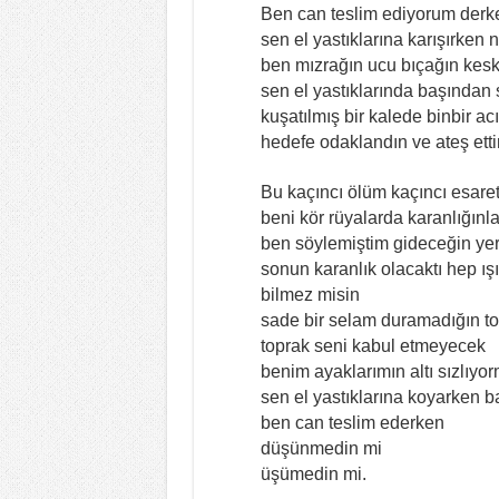
Ben can teslim ediyorum derk
sen el yastıklarına karışırken 
ben mızrağın ucu bıçağın kesk
sen el yastıklarında başından 
kuşatılmış bir kalede binbir ac
hedefe odaklandın ve ateş ett
Bu kaçıncı ölüm kaçıncı esare
beni kör rüyalarda karanlığınla
ben söylemiştim gideceğin yer
sonun karanlık olacaktı hep ı
bilmez misin
sade bir selam duramadığın top
toprak seni kabul etmeyecek
benim ayaklarımın altı sızlıyo
sen el yastıklarına koyarken b
ben can teslim ederken
düşünmedin mi
üşümedin mi.