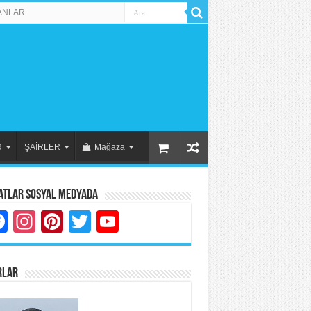
ANLAR
R
ŞAİRLER
Mağaza
atlar Sosyal Medyada
Facebook
Instagram
Pinterest
Twitter
YouTube
RLAR