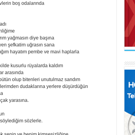
vlerin boş odalarında
adı
inliğime
AB
larım yağmasın diye başına
Mak
İL
Se
yen şefkatim uğrasın sana
Uçu
Ne 
ığım hayatım pembe ve mavi haplarla
kilde kusurlu rüyalarda kaldım
lar arasında
ütün olup bitenleri unutulmaz sandım
üşlerimden dudaklarına yerlere düşürdüğün
AR
ma
Naa
FA
İl
bıçak yarasına.
El 
Gel
un
söylediğim sözlerle.
k senin ve benim kimsesizliğine