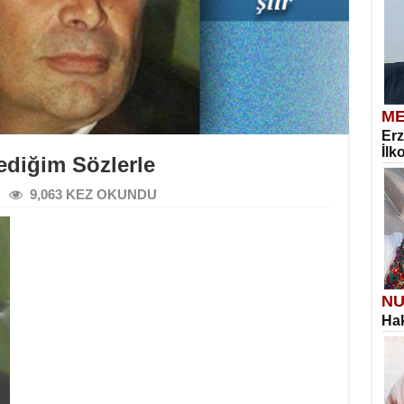
ME
Erz
İlk
ediğim Sözlerle
9,063 KEZ OKUNDU
NU
Hak