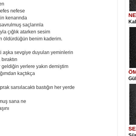
en
nefes nefese
NE
in kenarında
Kal
SE
savrulmuş saçlarınla
İns
Me
ıyla çığlık atarken sesim
Eski
in öldürdüğün benim kaderim.
ti aşka sevgiye duyulan yeminlerin
 bıraktın
 geldiğin yerlere yakın demiştim
ÖM
şığımdan kaçtıkça
Gül
ME
Vag
rak sarsılacaktı bastığın her yerde
Ka
Aya
rmuş sana ne
aşını
SE
Sür