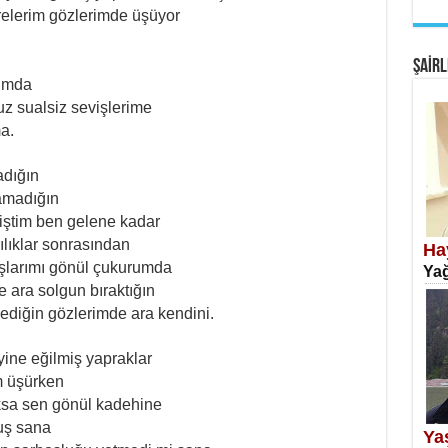
relerim gözlerimde üşüyor
EM
Fan
ŞAİRL
rımda
uz sualsiz sevişlerime
a.
adığın
amadığın
SA
iştim ben gelene kadar
Erk
rılıklar sonrasından
Ha
şlarımı gönül çukurumda
Yağ
 ara solgun bıraktığın
diğin gözlerimde ara kendini.
ine eğilmiş yapraklar
m üşürken
NE
oksa sen gönül kadehine
Öğr
muş sana
Ya