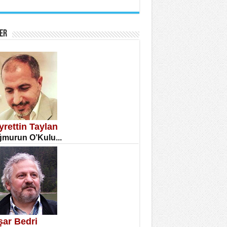
İNE CUMA
atizm Çıkmazı...
ER
TILMIŞ ÜMİT ÇETİNKAYA
enlik...
yrettin Taylan
murun O’Kulu...
CLA DİLEK ARSLAN
etmenler Günü Mahkemesi...
şar Bedri