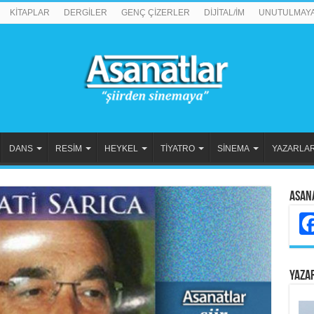
KİTAPLAR
DERGİLER
GENÇ ÇİZERLER
DİJİTAL/İM
UNUTULMAY
DANS
RESİM
HEYKEL
TİYATRO
SİNEMA
YAZARLA
Asan
YAZA