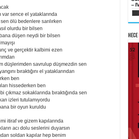
SI
– IV
Oru
acak
Me
 var sence el yataklarında
Elm
 sen ölü bedenlere sarılırken
sıl olurdu bir bilsen
Hece 
bana düşen neydi bir bilsen
olmayışı
unç ve gerçektir kalbimi ezen
AB
arımdan
HA
Mih
im düşlerimden savrulup düşmezdin sen
Lai
Su
Ram
angını bıraktığını el yataklarından
Yılk
erken ben
ları hissederken ben
i gibi çıkmaz sokaklarında bıraktığında sen
an izleri tutulamıyordu
bana bir oyun kuruldu
ME
imi itiraf ve gizem kapılarında
İsti
Sİ
Fe
arın acı dolu seslerini duyarsın
Çat
Ker
ğdan soldan kapılar hep benim