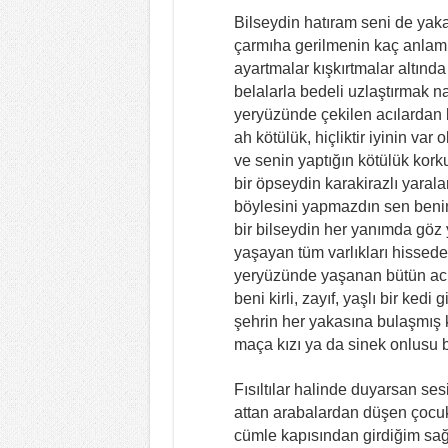
Bilseydin hatıram seni de yak
çarmıha gerilmenin kaç anlamı
ayartmalar kışkırtmalar altında
belalarla bedeli uzlaştırmak na
yeryüzünde çekilen acılardan 
ah kötülük, hiçliktir iyinin var 
ve senin yaptığın kötülük kork
bir öpseydin karakirazlı yaral
böylesini yapmazdın sen ben
bir bilseydin her yanımda göz y
yaşayan tüm varlıkları hissed
yeryüzünde yaşanan bütün acı
beni kirli, zayıf, yaşlı bir ked
şehrin her yakasına bulaşmış k
maça kızı ya da sinek onlusu 
Fısıltılar halinde duyarsan ses
attan arabalardan düşen çocukl
cümle kapısından girdiğim sa