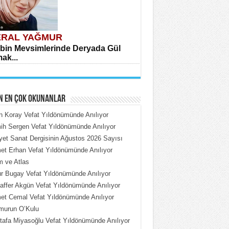
RAL YAĞMUR
bin Mevsimlerinde Deryada Gül
ak...
N EN ÇOK OKUNANLAR
n Koray Vefat Yıldönümünde Anılıyor
h Sergen Vefat Yıldönümünde Anılıyor
iyet Sanat Dergisinin Ağustos 2026 Sayısı
HMET ÇOBAN
t Erhan Vefat Yıldönümünde Anılıyor
rdeki Put Dışardaki Maskeler...
 ve Atlas
 Bugay Vefat Yıldönümünde Anılıyor
ffer Akgün Vefat Yıldönümünde Anılıyor
t Cemal Vefat Yıldönümünde Anılıyor
murun O’Kulu
afa Miyasoğlu Vefat Yıldönümünde Anılıyor