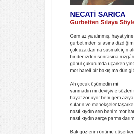
NECATİ SARICA
Gurbetten Sılaya Söyl
Gem azıya alınmış, hayat yine
gurbetimden sılasına dizdiğim
çok uzaklarıma susmak için 
bir denizden sonrasına rüzgârı
gönül çukurumda uçarken yine
mor hareli bir bakışıma dün gi
Ah çocuk üşümedin mi
yanmadın mı deyişiyle sözler
hayat zorluyor beni gem azıya
suların ve menekşeler taşark
nasıl kıydın sen benim mor har
nasıl kıydın serçe parmaklarım
Bak gözlerim önüme düşerken 