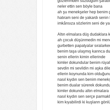
gözlerimden süzdüğüm şarabı
neler ettin sen böyle bana
ah şu menekşeler hep benim g
hatıram seni de yakardı senin
imkânsıza sözlerim seni de ya
Altın elmalara düş dudaklara 
ah çocuk düşünmedin mi mene
gurbetten papatyalar sıralarke
benim taşa ulaşmış karınca du
senin ellerin kimin ellerinde
kimler dokundular benim rüyal
sevdin mi sevildin mi aşka dile
ellerin koynunda kim olduğunu
nasıl kıydın sen benim menekş
benim dualar sürerek dokun
kimler dokundu altın elmalara
nasıl kıydın sen serçe parmak
kim kıyabilirdi ki kuşların gö