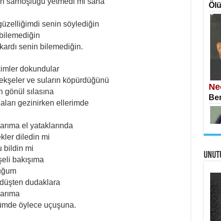
n sarhoşluğu yetmedi mi sana
Ölü
üzelliğimdi senin söylediğin
 bilemediğin
kardı senin bilemediğin.
İS
kimler dokundular
Ekr
kşeler ve suların köpürdüğünü
Ne
n gönül sılasına
Ben
aları gezinirken ellerimde
arıma el yataklarında
kler diledin mi
 bildin mi
UNUT
AH
eli bakışıma
Öme
duğum
Tah
Si
 düşten dudaklara
İki
larıma
nlümde öylece uçuşuna.