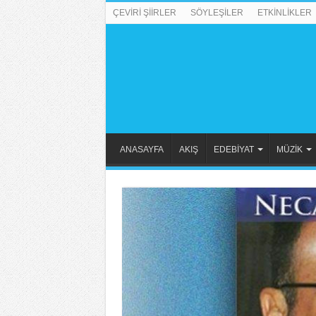
ÇEVİRİ ŞİİRLER
SÖYLEŞİLER
ETKİNLİKLER
ANASAYFA
AKIŞ
EDEBİYAT
MÜZİK