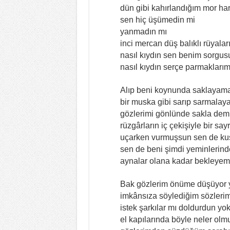
dün gibi kahırlandığım mor ha
sen hiç üşümedin mi
yanmadın mı
inci mercan düş balıklı rüyala
nasıl kıydın sen benim sorgus
nasıl kıydın serçe parmaklarım
Alıp beni koynunda saklayam
bir muska gibi sarıp sarmalay
gözlerimi gönlünde sakla dem
rüzgârların iç çekişiyle bir say
uçarken vurmuşsun sen de ku
sen de beni şimdi yeminlerinde
aynalar olana kadar bekleyeme
Bak gözlerim önüme düşüyor y
imkânsıza söylediğim sözleri
istek şarkılar mı doldurdun y
el kapılarında böyle neler ol