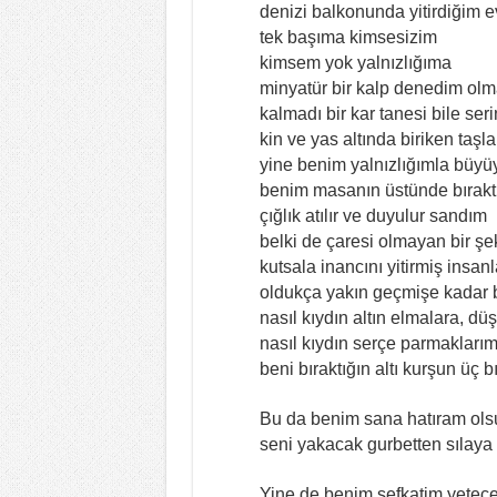
denizi balkonunda yitirdiğim e
tek başıma kimsesizim
kimsem yok yalnızlığıma
minyatür bir kalp denedim olm
kalmadı bir kar tanesi bile ser
kin ve yas altında biriken taş
yine benim yalnızlığımla büyü
benim masanın üstünde bırakt
çığlık atılır ve duyulur sandım
belki de çaresi olmayan bir şe
kutsala inancını yitirmiş insan
oldukça yakın geçmişe kadar b
nasıl kıydın altın elmalara, d
nasıl kıydın serçe parmakları
beni bıraktığın altı kurşun üç 
Bu da benim sana hatıram ols
seni yakacak gurbetten sılaya 
Yine de benim şefkatim yetece