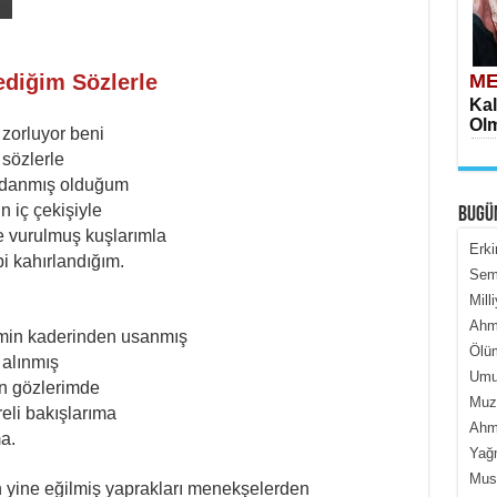
ediğim Sözlerle
ME
Kal
Olm
 zorluyor beni
 sözlerle
aldanmış olduğum
n iç çekişiyle
BUGÜ
 vurulmuş kuşlarımla
Erki
bi kahırlandığım.
Semi
Mill
ME
Ahme
İçe
imin kaderinden usanmış
Ölüm
 alınmış
Umur
en gözlerimde
Muza
eli bakışlarıma
Ahme
a.
Yağ
Must
yine eğilmiş yaprakları menekşelerden