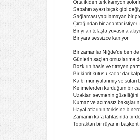
Orta ikiden terk kamyon şöförl
Sabahın ayazı bıçak gibi deği
Sağlaması yapılamayan bir p
Çırağından bir anahtar istiyor 
Bir yılan telaşla yuvasına akıy
Bir yara sessizce kanıyor
Bir zamanlar Niğde'de ben de
Günlerin saçları omuzlarıma 
Bozkırın hasis ve titreyen par
Bir kibrit kutusu kadar dar ka
Kalbi mumyalanmış ve suları 
Kelimelerden kurduğum bir çad
Uzaktan sevmenin güzelliğin
Kurnaz ve acımasız bakışların
Hayal atlarının terkisine biner
Zamanın kara tahtasında birden
Topraktan bir rüyanın başkent