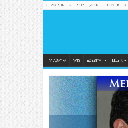
ÇEVİRİ ŞİİRLER
SÖYLEŞİLER
ETKİNLİKLER
ANASAYFA
AKIŞ
EDEBİYAT
MÜZİK