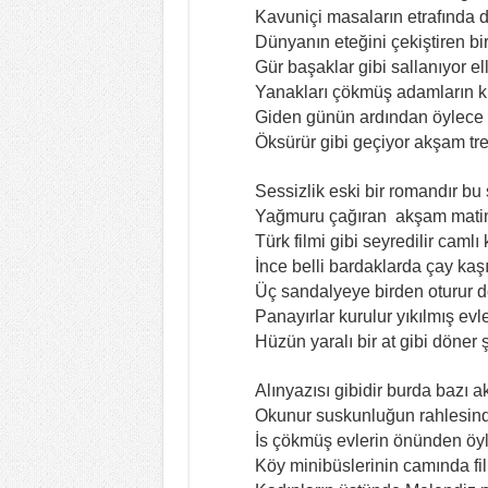
Kavuniçi masaların etrafında d
Dünyanın eteğini çekiştiren bi
Gür başaklar gibi sallanıyor ell
Yanakları çökmüş adamların kı
Giden günün ardından öylece
Öksürür gibi geçiyor akşam tre
Sessizlik eski bir romandır bu
Yağmuru çağıran akşam matin
Türk filmi gibi seyredilir caml
İnce belli bardaklarda çay kaşı
Üç sandalyeye birden oturur
Panayırlar kurulur yıkılmış evl
Hüzün yaralı bir at gibi döner 
Alınyazısı gibidir burda bazı 
Okunur suskunluğun rahlesin
İs çökmüş evlerin önünden öy
Köy minibüslerinin camında fil