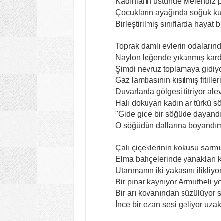
Kadınların üstünde Melendiz pa
Çocukların ayağında soğuk kuy
Birleştirilmiş sınıflarda hayat b
Toprak damlı evlerin odaların
Naylon leğende yıkanmış kard
Şimdi nevruz toplamaya gidiyo
Gaz lambasının kısılmış fitilleri
Duvarlarda gölgesi titriyor alev
Halı dokuyan kadınlar türkü sö
"Gide gide bir söğüde dayand
O söğüdün dallarına boyandı
Çalı çiçeklerinin kokusu sarmış
Elma bahçelerinde yanakları k
Utanmanın iki yakasını ilikliyor
Bir pınar kaynıyor Armutbeli 
Bir arı kovanından süzülüyor s
İnce bir ezan sesi geliyor uza