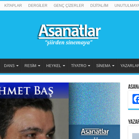
KİTAPLAR
DERGİLER
GENÇ ÇİZERLER
DİJİTAL/İM
UNUTULMAY
DANS
RESİM
HEYKEL
TİYATRO
SİNEMA
YAZARLA
Asan
YAZA