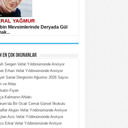
RAL YAĞMUR
bin Mevsimlerinde Deryada Gül
ak...
N EN ÇOK OKUNANLAR
h Sergen Vefat Yıldönümünde Anılıyor
t Erhan Vefat Yıldönümünde Anılıyor
iyet Sanat Dergisinin Ağustos 2026 Sayısı
HMET ÇOBAN
 ve Atlas
rdeki Put Dışardaki Maskeler...
katin Fiyatı
ça Kalmanın Ahlakı
rum’da Bir Ocak Cemal Gürsel İlkokulu
ffer Akgün Vefat Yıldönümünde Anılıyor
ber Aziz Vefat Yıldönümünde Anılıyor
o Erkal Vefat Yıldönümünde Anılıyor