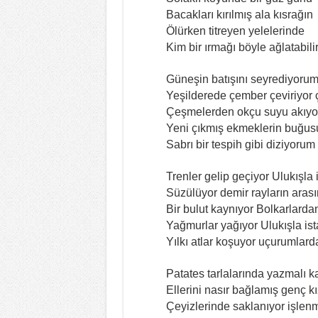
Bacakları kırılmış ala kısrağın
Ölürken titreyen yelelerinde
Kim bir ırmağı böyle ağlatabili
Güneşin batışını seyrediyoru
Yeşilderede çember çeviriyor 
Çeşmelerden okçu suyu akıyo
Yeni çıkmış ekmeklerin buğus
Sabrı bir tespih gibi diziyoru
Trenler gelip geçiyor Ulukışl
Süzülüyor demir rayların aras
Bir bulut kaynıyor Bolkarlarda
Yağmurlar yağıyor Ulukışla i
Yılkı atlar koşuyor uçurumlard
Patates tarlalarında yazmalı k
Ellerini nasır bağlamış genç kı
Çeyizlerinde saklanıyor işlenm