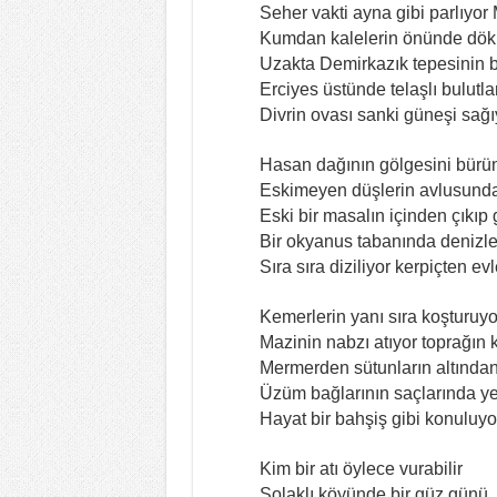
Seher vakti ayna gibi parlıyor 
Kumdan kalelerin önünde dök
Uzakta Demirkazık tepesinin 
Erciyes üstünde telaşlı bulutla
Divrin ovası sanki güneşi sağı
Hasan dağının gölgesini bürün
Eskimeyen düşlerin avlusunda 
Eski bir masalın içinden çıkıp 
Bir okyanus tabanında denizler
Sıra sıra diziliyor kerpiçten evl
Kemerlerin yanı sıra koşturuyo
Mazinin nabzı atıyor toprağın 
Mermerden sütunların altından
Üzüm bağlarının saçlarında y
Hayat bir bahşiş gibi konuluyo
Kim bir atı öylece vurabilir
Solaklı köyünde bir güz günü