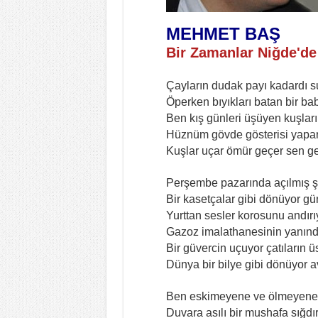
MEHMET BAŞ
Bir Zamanlar Niğde'de
Çayların dudak payı kadardı
Öperken bıyıkları batan bir ba
Ben kış günleri üşüyen kuşla
Hüznüm gövde gösterisi yapa
Kuşlar uçar ömür geçer sen g
Perşembe pazarında açılmış ş
Bir kasetçalar gibi dönüyor gü
Yurttan sesler korosunu andırı
Gazoz imalathanesinin yanınd
Bir güvercin uçuyor çatıların 
Dünya bir bilye gibi dönüyor 
Ben eskimeyene ve ölmeyene
Duvara asılı bir mushafa sığdı