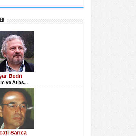
İNE CUMA
atizm Çıkmazı...
ER
TILMIŞ ÜMİT ÇETİNKAYA
enlik...
şar Bedri
m ve Atlas...
CLA DİLEK ARSLAN
etmenler Günü Mahkemesi...
cati Sarıca