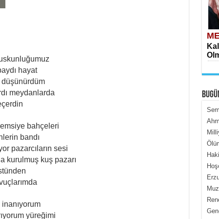
ME
Kal
Olm
 suskunluğumuz
baydı hayat
rı düşünürdüm
rdı meydanlarda
BUGÜ
eçerdin
Semi
Ahme
emsiye bahçeleri
Mill
ME
nlerin bandı
Ölüm
İçe
yor pazarcıların sesi
Haki
a kurulmuş kuş pazarı
Hoş
üstünden
Erzu
avuçlarımda
Muza
Renç
 inanıyorum
Genc
rıyorum yüreğimi