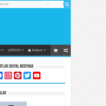
ANLAR
R
ŞAİRLER
Mağaza
atlar Sosyal Medyada
Facebook
Instagram
Pinterest
Twitter
YouTube
RLAR