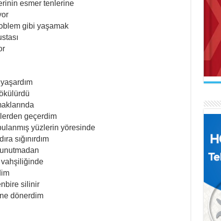
erinin esmer tenlerine
yor
roblem gibi yaşamak
ustası
or
AB
Mak
İL
Se
Uçu
Ne 
 yaşardım
dökülürdü
maklarında
lplerden geçerdim
bulanmış yüzlerin yöresinde
ıra sığınırdım
AR
i unutmadan
Naa
FA
İl
 vahşiliğinde
El 
Gel
dim
bire silinir
ine dönerdim