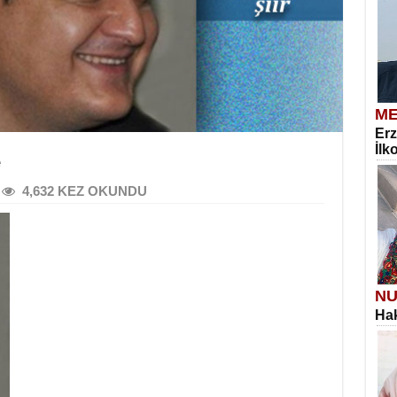
ME
Erz
İlk
e
4,632 KEZ OKUNDU
NU
Hak