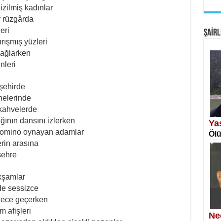
izilmiş kadınlar
EM
r rüzgârda
Fan
eri
ŞAİRL
rışmış yüzleri
 ağlarken
nleri
 şehirde
elerinde
SA
ı kahvelerde
Erk
ğının dansını izlerken
Ya
 domino oynayan adamlar
Ölü
erin arasına
şehre
akşamlar
de sessizce
NE
lece geçerken
Öğr
m afişleri
Ne