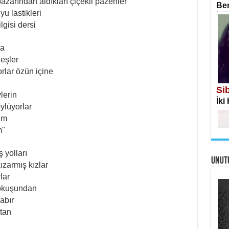
zarından aldıkları çiçekli pazenler
Ben
u lastikleri
ilgisi dersi
da
eşler
İS
rlar özün içine
Ekr
Si
lerin
İki
ylüyorlar
ım
m"
 yolları
UNUT
AH
ızarmış kızlar
Öme
lar
Tah
Me
yokuşundan
Eski
abır
ktan