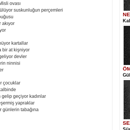
Misli ovası
ülüyor suskunluğun perçemleri
NE
buğusu
Kal
SE
r akıyor
İns
Ka
yor
Aya
üyor kartallar
bir at kişniyor
geliyor devler
in ninnisi
ÖM
er
Gül
ME
Vag
r çocuklar
Me
kalbinde
Elm
 gelip geçiyor kadınlar
eşermiş yapraklar
r günlerin tabağına
SE
Sür