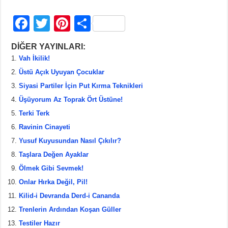
F
T
Pi
S
a
wi
nt
h
DİĞER YAYINLARI:
c
tt
er
ar
Vah İkilik!
e
er
e
e
Üstü Açık Uyuyan Çocuklar
b
st
Siyasi Partiler İçin Put Kırma Teknikleri
Üşüyorum Az Toprak Ört Üstüne!
o
Terki Terk
o
Ravinin Cinayeti
k
Yusuf Kuyusundan Nasıl Çıkılır?
Taşlara Değen Ayaklar
Ölmek Gibi Sevmek!
Onlar Hırka Değil, Pil!
Kilid-i Devranda Derd-i Cananda
Trenlerin Ardından Koşan Güller
Testiler Hazır