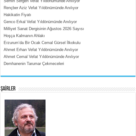
Semih Sergen Vefat Yıldönümünde Anılıyor
Rençber Aziz Vefat Yıldönümünde Anılıyor
Hakikatin Fiyatı
MEHMET ÇOBAN
Genco Erkal Vefat Yıldönümünde Anılıyor
İçerdeki Put Dışardaki Maskeler...
Milliyet Sanat Dergisinin Ağustos 2026 Sayısı
Hoşça Kalmanın Ahlakı
Erzurum’da Bir Ocak Cemal Gürsel İlkokulu
Ahmet Erhan Vefat Yıldönümünde Anılıyor
Ahmet Cemal Vefat Yıldönümünde Anılıyor
Demhanenin Tarumar Çekmeceleri
EMİNE CUMA
Fanatizm Çıkmazı...
ŞAİRLER
SATILMIŞ ÜMİT ÇETİNKAYA