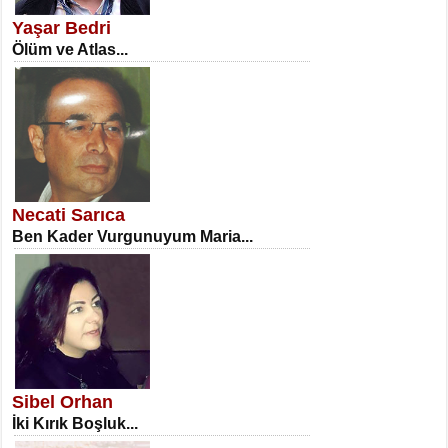
Erkenlik...
Yaşar Bedri
Ölüm ve Atlas...
NECLA DİLEK ARSLAN
Öğretmenler Günü Mahkemesi...
Necati Sarıca
Ben Kader Vurgunuyum Maria...
İSA KARATEPE
Ekranlar Arasında Kaybolan İnsan...
Sibel Orhan
İki Kırık Boşluk...