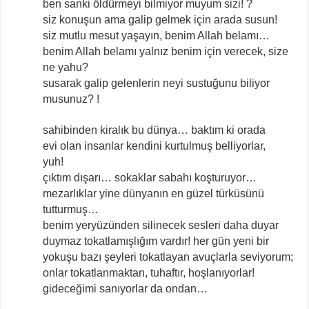
ben sanki öldürmeyi bilmiyor muyum sizi! ?
siz konuşun ama galip gelmek için arada susun!
siz mutlu mesut yaşayın, benim Allah belamı…
benim Allah belamı yalnız benim için verecek, size
ne yahu?
susarak galip gelenlerin neyi sustuğunu biliyor
musunuz? !
sahibinden kiralık bu dünya… baktım ki orada
evi olan insanlar kendini kurtulmuş belliyorlar,
yuh!
çıktım dışarı… sokaklar sabahı koşturuyor…
mezarlıklar yine dünyanın en güzel türküsünü
tutturmuş…
benim yeryüzünden silinecek sesleri daha duyar
duymaz tokatlamışlığım vardır! her gün yeni bir
yokuşu bazı şeyleri tokatlayan avuçlarla seviyorum;
onlar tokatlanmaktan, tuhaftır, hoşlanıyorlar!
gideceğimi sanıyorlar da ondan…