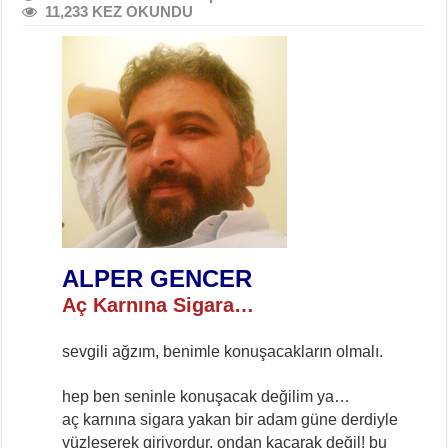
11,233 KEZ OKUNDU
ALPER GENCER
Aç Karnına Sigara…
sevgili ağzım, benimle konuşacakların olmalı.
hep ben seninle konuşacak değilim ya…
aç karnına sigara yakan bir adam güne derdiyle
yüzleşerek giriyordur, ondan kaçarak değil! bu