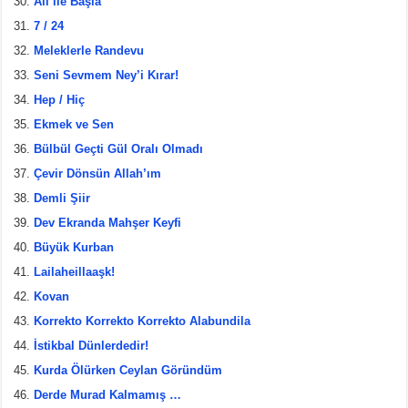
Ali ile Başla
7 / 24
Meleklerle Randevu
Seni Sevmem Ney’i Kırar!
Hep / Hiç
Ekmek ve Sen
Bülbül Geçti Gül Oralı Olmadı
Çevir Dönsün Allah’ım
Demli Şiir
Dev Ekranda Mahşer Keyfi
Büyük Kurban
Lailaheillaaşk!
Kovan
Korrekto Korrekto Korrekto Alabundila
İstikbal Dünlerdedir!
Kurda Ölürken Ceylan Göründüm
Derde Murad Kalmamış …