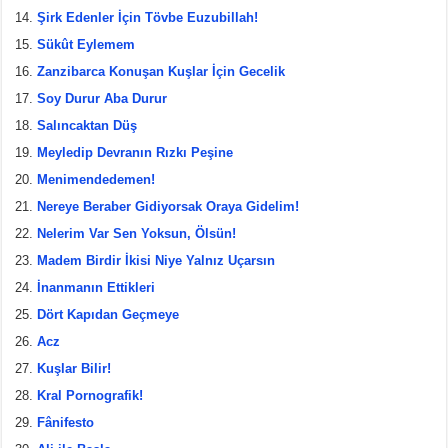
Şirk Edenler İçin Tövbe Euzubillah!
Sükût Eylemem
Zanzibarca Konuşan Kuşlar İçin Gecelik
Soy Durur Aba Durur
Salıncaktan Düş
Meyledip Devranın Rızkı Peşine
Menimendedemen!
Nereye Beraber Gidiyorsak Oraya Gidelim!
Nelerim Var Sen Yoksun, Ölsün!
Madem Birdir İkisi Niye Yalnız Uçarsın
İnanmanın Ettikleri
Dört Kapıdan Geçmeye
Acz
Kuşlar Bilir!
Kral Pornografik!
Fânifesto